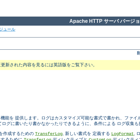
Apache HTTP サーバ バージョン
ジュール
近更新された内容を見るには英語版をご覧下さい。
機能を 提供します。ログはカスタマイズ可能な書式で書かれ、ファイ
てログに書いたり書かなかったりできるように、条件による ログ収集も
ルを作成するための
, 新しい書式を 定義する
,
TransferLog
LogFormat
にするために
ディレクティブと
ディレクティ
TransferLog
CustomLog