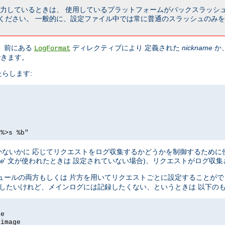
を入力しているときは、 使用しているプラットフォームがバックスラッシ
ください。 一般的に、設定ファイル中では常に普通のスラッシュのみを
 前にある
ディレクティブにより 定義された
nickname
か
LogFormat
できます。
らします:
 %>s %b"
ないかに 応じてリクエストをログ収集するかどうかを制御するために
' 文が使われたときは 設定されていない場合)、リクエストがログ収
e
ュールの両方もしくは 片方を用いてリクエストごとに設定することがで
記録したいけれど、メインログには記録したくない、というときは 以下の
ge
-image