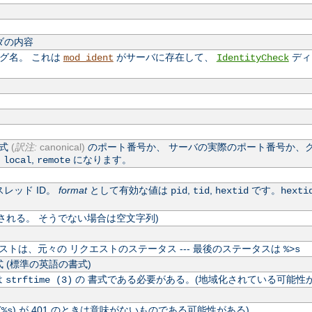
ダの内容
ログ名。 これは
がサーバに存在して、
ディ
mod_ident
IdentityCheck
公式
(
訳注:
canonical)
のポート番号か、 サーバの実際のポート番号か、
,
,
になります。
local
remote
レッド ID。
format
として有効な値は
,
,
です。
pid
tid
hextid
hexti
される。 そうでない場合は空文字列)
トは、元々の リクエストのステータス --- 最後のステータスは
%>s
 (標準の英語の書式)
は
の 書式である必要がある。(地域化されている可能性が
strftime (3)
(
) が 401 のときは意味がないものである可能性がある)
%s