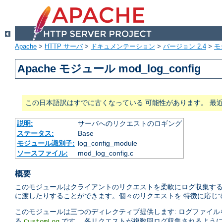
Apache
>
HTTP サーバ
>
ドキュメンテーション
>
バージョン 2.4
>
モ
Apache モジュール mod_log_config
この日本語訳はすでに古くなっている 可能性があります。 最
説明:
サーバへのリクエストのロギング
ステータス:
Base
モジュール識別子:
log_config_module
ソースファイル:
mod_log_config.c
概要
このモジュールはクライアントのリクエストを柔軟にログ収集する
に渡したりすることができます。個々のリクエストを 特徴に応じ
このモジュールは三つのディレクティブ提供します: ログファイ
る
です。 各リクエストが複数回ログ収集されるよう
CustomLog