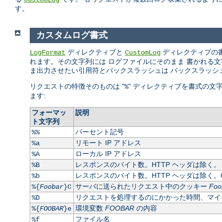
す。
カスタムログ書式
ディレクティブと
ディレクティブの
LogFormat
CustomLog
れます。その文字列には ログファイルにそのまま 書かれる文字列や
ま出力させたい引用符とバックスラッシュは バックスラッシ
リクエストの特徴そのものは "
" ディレクティブを書式の文
%
ます:
フォーマッ
説明
ト文字列
パーセント記号
%%
リモート IP アドレス
%a
ローカル IP アドレス
%A
レスポンスのバイト数。HTTP ヘッダは除く。
%B
レスポンスのバイト数。HTTP ヘッダは除く。C
%b
サーバに送られたリクエスト中のクッキー
Foo
%{
Foobar
}C
リクエストを処理するのにかかった時間、マイ
%D
環境変数
FOOBAR
の内容
%{
FOOBAR
}e
ファイル名
%f