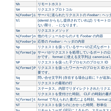
リモートホスト
%h
リクエストプロトコル
%H
サーバに送られたリクエストの
ヘッ
%{
Foobar
}i
Foobar
:
(identd からもし提供されていれば) リモート
%l
ない限り、
になります。
-
リクエストメソッド
%m
他のモジュールからのメモ
Foobar
の内容
%{
Foobar
}n
応答の
ヘッダの内容
%{
Foobar
}o
Foobar
:
リクエストを扱っているサーバの正式なポート
%p
サーバがリクエストを処理しているポートの
%{
format
}p
かです。 format に使える文字列は
canonical
リクエストを扱った子プロセスのプロセス ID
%P
リクエストを扱ったワーカーのプロセス ID かス
%{
format
}P
要です。
問い合せ文字列 (存在する場合は前に
が追加
%q
?
リクエストの最初の行
%r
ステータス。内部でリダイレクトされたリクエス
%s
リクエストを受付けた時刻。 CLF の時刻の書式
%t
format
で与えられた書式による時刻。format 
%{
format
}t
リクエストを扱うのにかかった時間、秒単位
%T
リモートユーザ (認証によるもの。ステータス 
%u