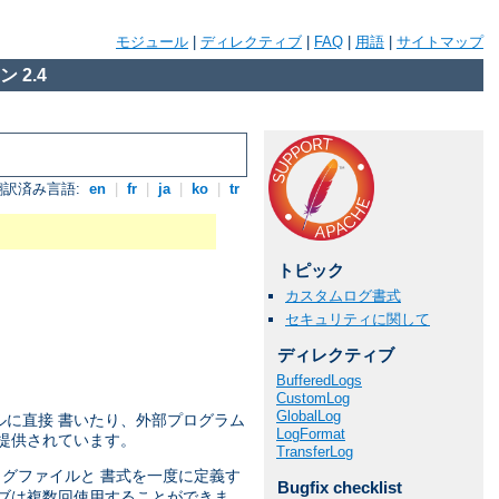
モジュール
|
ディレクティブ
|
FAQ
|
用語
|
サイトマップ
 2.4
翻訳済み言語:
en
|
fr
|
ja
|
ko
|
tr
トピック
カスタムログ書式
セキュリティに関して
ディレクティブ
BufferedLogs
CustomLog
GlobalLog
ルに直接 書いたり、外部プログラム
LogFormat
提供されています。
TransferLog
 ログファイルと 書式を一度に定義す
Bugfix checklist
ブは複数回使用することができま