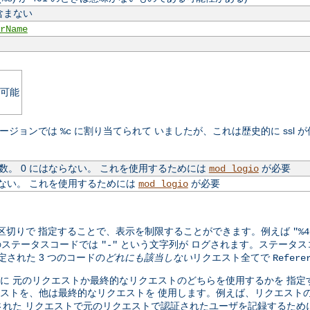
含まない
rName
可能
のバージョンでは
に割り当てられて いましたが、これは歴史的に ssl 
%c
。 0 にはならない。 これを使用するためには
が必要
mod_logio
ない。 これを使用するためには
が必要
mod_logio
カンマ区切りで 指定することで、表示を制限することができます。例えば
"%4
のステータスコードでは
という文字列が ログされます。ステータスコ
"-"
定された 3 つのコードの
どれにも該当しない
リクエスト全てで
Refere
トのログに 元のリクエストか最終的なリクエストのどちらを使用するかを 
ストを、他は最終的なリクエストを 使用します。例えば、リクエスト
れた リクエストで元のリクエストで認証されたユーザを記録するため