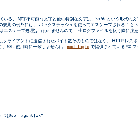
ている、 印字不可能な文字と他の特別な文字は、
という形式の文
\x
hh
。この規則の例外には、 バックスラッシュを使ってエスケープされる
と
"
\
ョンではエスケープ処理は行われませんので、 生ログファイルを扱う際に注
クライアントに送信されたバイト数そのものではなく、 HTTP レスポ
SSL 使用時に一致しません) 。
で提供されている
フ
mod_logio
%O
\"%{User-agent}i\""