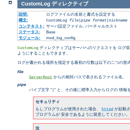
CustomLog
ディレクティブ
説明:
ログファイルの名前と書式を設定する
構文:
CustomLog
file
|
pipe
format
|
nickname
[
コンテキスト:
サーバ設定ファイル, バーチャルホスト
ステータス:
Base
モジュール:
mod_log_config
ディレクティブはサーバへのリクエストを ログ
CustomLog
ようにすることもできます。
ログが書かれる場所を指定する最初の引数は以下の二つの形式
file
からの相対パスで表されるファイル名。
ServerRoot
pipe
パイプ文字 "
" と、その後に標準入力からログの 情
|
セキュリティ
もしプログラムが使用された場合、
が起動さ
httpd
プログラムが 安全であるように留意してください。
注