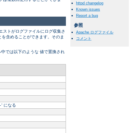
httpd changelog
Known issues
Report a bug
参照
エストがログファイルにログ収集さ
Apache ログファイル
" とを含めることができます。そのま
コメント
ル中では以下のような 値で置換され
' になる
-