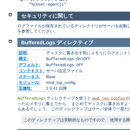
"%{User-agent}i"
セキュリティに関して
ログファイルが保存されているディレクトリがサーバを起動し
を参照してください。
BufferedLogs
ディレクティブ
説明:
ディスクに書き出す前にメモリにログエント
構文:
BufferedLogs On|Off
デフォルト:
BufferedLogs Off
コンテキスト:
サーバ設定ファイル
ステータス:
Base
モジュール:
mod_log_config
互換性:
2.0.41 以降
ディレクティブを使うと
の
BufferedLogs
mod_log_config
ったんメモリに蓄えてから、 まとめてディスクに書き出すよ
もあるでしょう。 このディレクティブはサーバ全体で一度だ
このディレクティブは実験的なものですので、 使用する