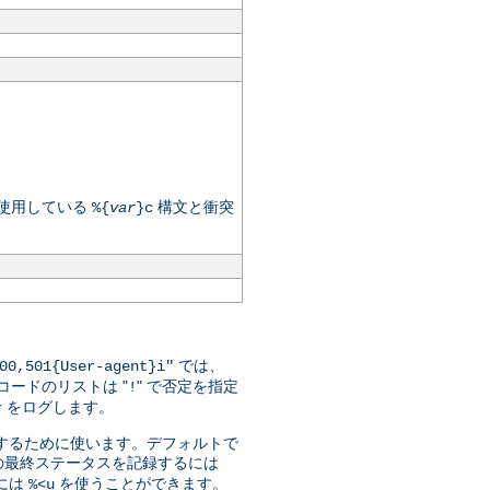
が使用している
構文と衝突
%{
var
}c
では、
00,501{User-agent}i"
ードのリストは "
" で否定を指定
!
をログします。
r
指定するために使います。デフォルトで
の最終ステータスを記録するには
には
を使うことができます。
%<u