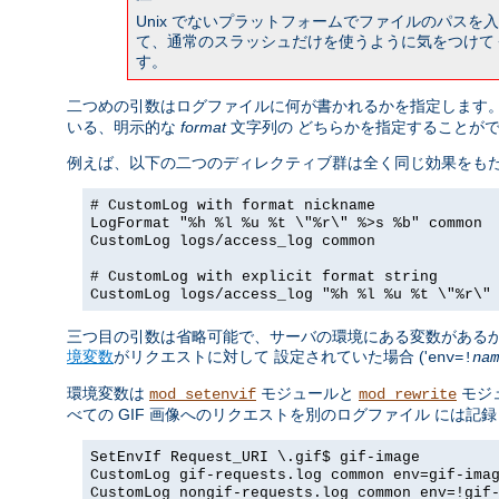
Unix でないプラットフォームでファイルのパス
て、通常のスラッシュだけを使うように気をつけて
す。
二つめの引数はログファイルに何が書かれるかを指定します。
いる、明示的な
format
文字列の どちらかを指定することが
例えば、以下の二つのディレクティブ群は全く同じ効果をもた
# CustomLog with format nickname
LogFormat "%h %l %u %t \"%r\" %>s %b" common
CustomLog logs/access_log common
# CustomLog with explicit format string
CustomLog logs/access_log "%h %l %u %t \"%r\"
三つ目の引数は省略可能で、サーバの環境にある変数があるか
境変数
がリクエストに対して 設定されていた場合 ('
env=!
nam
環境変数は
モジュールと
モジ
mod_setenvif
mod_rewrite
べての GIF 画像へのリクエストを別のログファイル には
SetEnvIf Request_URI \.gif$ gif-image
CustomLog gif-requests.log common env=gif-ima
CustomLog nongif-requests.log common env=!gif