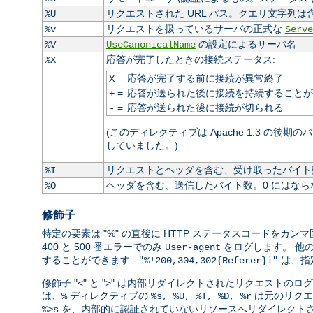
リクエストされた URL パス。クエリ文字列は
%U
リクエストを扱っているサーバの正式な
%v
Serve
の設定によるサーバ名
%V
UseCanonicalName
応答が完了したときの接続ステータス:
%X
=
応答が完了する前に接続が異常終了
X
=
応答が送られた後に接続を持続することが
+
=
応答が送られた後に接続が切られる
-
(このディレクティブは Apache 1.3 の後期
していました。)
リクエストとヘッダを含む、受け取ったバイト数
%I
ヘッダを含む、送信したバイト数。0 にはなら
%O
修飾子
特定の要素は "%" の直後に HTTP ステータスコードを
400 と 500 番エラーでのみ
をログします。 他
User-agent
することができます :
は、指
"%!200,304,302{Referer}i"
修飾子 "<" と ">" は内部リダイレクトされたリクエス
は、
ディレクティブの
は元のリクエ
%
%s, %U, %T, %D, %r
を、内部的に認証されていないリソースへリダイレクトさ
%>s